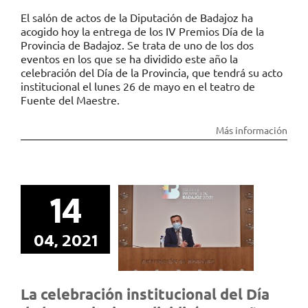
El salón de actos de la Diputación de Badajoz ha
acogido hoy la entrega de los IV Premios Día de la
Provincia de Badajoz. Se trata de uno de los dos
eventos en los que se ha dividido este año la
celebración del Día de la Provincia, que tendrá su acto
institucional el lunes 26 de mayo en el teatro de
Fuente del Maestre.
Más información
La
celebración
14
institucional
del Día de la
Provincia se
04, 2021
dividirá este
año en dos
actos
La celebración institucional del Día