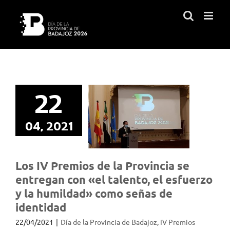
Saltar
al
contenido
Los IV
Premios de la
Provincia se
22
entregan con
«el talento, el
04, 2021
esfuerzo y la
humildad»
como señas
Los IV Premios de la Provincia se
de identidad
entregan con «el talento, el esfuerzo
y la humildad» como señas de
identidad
22/04/2021
|
Día de la Provincia de Badajoz
,
IV Premios